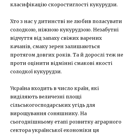
класифікацію скоростиглості кукурудзи.
Хто з нас у дитинстві не любив поласувати
солодкою, ніжною кукурудзою. Незабутні
відчуття від запаху свіжих варених
качанів, смаку зерен залишаються
протягом довгих років. Та й дорослі теж не
проти оцінити відмінні смакові якості
солодкої кукурудзи.
Україна входить в число країн, які
виділяють величезні площі
сільськогосподарських угідь для
вирощування соняшнику. На
сьогоднішньому етапі розвитку аграрного
сектора української економіки ця