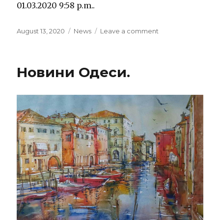
01.03.2020 9:58 p.m..
Posted
August 13, 2020
Categories
News
Leave a comment
on
on
Brexit
free
trade
Новини Одеси.
agreement
Not
at
any
price.