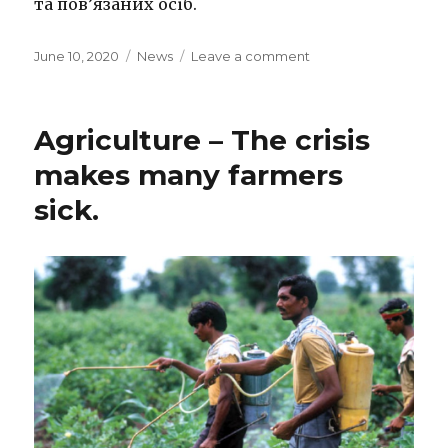
та пов’язаних осіб.
Posted
June 10, 2020
Categories
News
Leave a comment
on
on
Новини
Одеси.
Agriculture – The crisis
makes many farmers
sick.