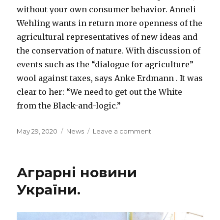
without your own consumer behavior. Anneli
Wehling wants in return more openness of the
agricultural representatives of new ideas and
the conservation of nature. With discussion of
events such as the “dialogue for agriculture”
wool against taxes, says Anke Erdmann . It was
clear to her: “We need to get out the White
from the Black-and-logic.”
Posted
May 29, 2020
Categories
News
Leave a comment
on
on
Agriculture
–
The
Аграрні новини
crisis
makes
України.
many
farmers
sick.