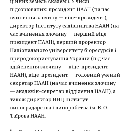
цінних земель Академії. У числі
підозрюваних: президент НААН (на час
вчинення злочину — віце-президент),
директор Інституту садівництва НААН (на
час вчинення злочину — перший віце-
президент НААН), перший проректор
Національного університету біоресурсів і
природокористування України (під час
здійснення злочину — віце-президент
НААН), віце-президент — головний учений
секретар НААН (на час вчинення злочину
— академік-секретар відділення НААН), а
також директор ННЦ Інститут
виноградарства і виноробства ім. В. О.
Таїрова НААН.